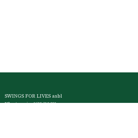
SWINGS FOR LIVES asbl
N°entreprise 0635.719.291
IBAN : BE38 0019 0791 967
Rue du Calvaire 29,
6280 Loverval